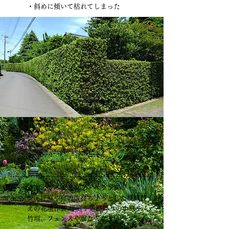
・斜めに傾いて枯れてしまった
造園やガーデニング
造園・ガーデニング・ベランダガーデ
●
ン・坪庭や庭の改良ちょっとした模様替
えの花壇作製,坪庭や通路周りの小庭や
竹垣、フェンスや塀などなど