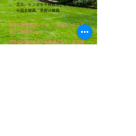
芝生、レンガや平板敷き、砂利敷き地被
●
や低木植裁、果樹の植裁
既存の物を流用したり、付け加えたりなど
色々ご相談下さい。
​
既存のお庭の改造、配置換えなど、生活様
式・周辺環境の変化などに伴うご提案
会社概要
「庭木1本から」
お気軽にご相談下さい。
庭木剪定の際など、お客様より様々なご要望・